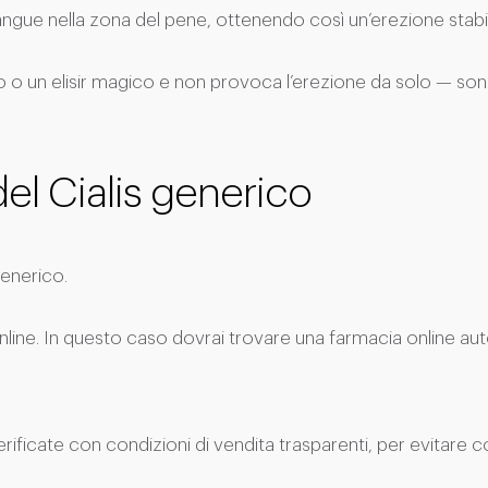
i sangue nella zona del pene, ottenendo così un’erezione stabi
aco o un elisir magico e non provoca l’erezione da solo — son
el Cialis generico
generico.
nline. In questo caso dovrai trovare una farmacia online auto
ificate con condizioni di vendita trasparenti, per evitare co