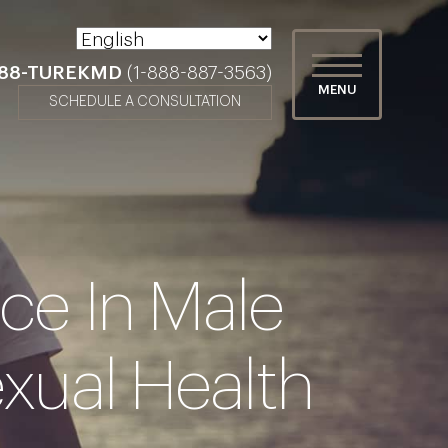
888-TUREKMD
(
1-888-887-3563
)
MENU
SCHEDULE A CONSULTATION
ice In Male
exual Health