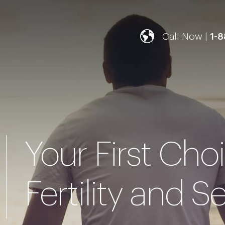
Call Now |
1-
Your First Cho
Fertility and S